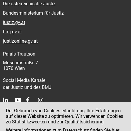
Die österreichische Justiz
Bundesministerium für Justiz
justiz.gv.at
bmj.gv.at
justizonline.gv.at
Palais Trautson
Museumstraße 7
1070 Wien
Social Media Kanäle
der Justiz und des BMJ
Der Gebrauch von Cookies erlaubt uns, Ihre Erfahrungen
Kontakt
auf dieser Website zu optimieren. Wir verwenden Cookies
zu Statistikzwecken und zur Qualitätssicherung
Impressum
Weitere Informationen zum Datenschutz finden Sie
hier
.