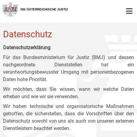
Zur
Zum
Zum
Hauptnavigation
Inhalt
Untermenü
DIE ÖSTERREICHISCHE JUSTIZ
[1]
[2]
[3]
Datenschutz
Datenschutzerklärung
Für das Bundesministerium für Justiz (BMJ) und dessen
nachgeordnete Dienststellen hat ein
verantwortungsbewusster Umgang mit personenbezogenen
Daten hohe Priorität.
Wir möchten, dass Sie wissen, wann wir welche Daten
erheben und wie wir sie verwenden.
Wir haben technische und organisatorische Maßnahmen
getroffen, die sicherstellen, dass die Vorschriften über den
Datenschutz sowohl von uns als auch von unseren externen
Dienstleistern beachtet werden.