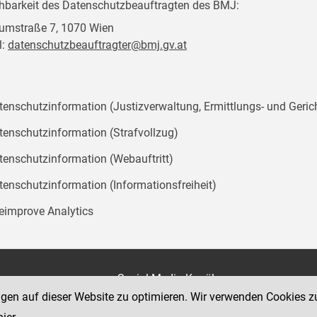
chbarkeit des Datenschutzbeauftragten des BMJ:
mstraße 7, 1070 Wien
l:
datenschutzbeauftragter@bmj.gv.at
tenschutzinformation (Justizverwaltung, Ermittlungs- und Geric
tenschutzinformation (Strafvollzug)
tenschutzinformation (Webauftritt)
tenschutzinformation (Informationsfreiheit)
teimprove Analytics
on
Social Media Kanäle
der Justiz und des BMJ
ngen auf dieser Website zu optimieren. Wir verwenden Cookies z
e 7