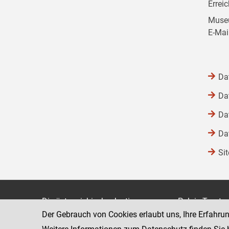
Errei
Museu
E-Mai
Da
Da
Da
Da
Si
Die österreichische Justiz
Palais Trauts
Der Gebrauch von Cookies erlaubt uns, Ihre Erfahru
Museumstraß
Bundesministerium für Justiz
1070 Wien