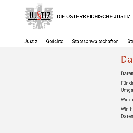
Zur
Zum
Zum
Hauptnavigation
Inhalt
Untermenü
[1]
[2]
[3]
DIE ÖSTERREICHISCHE JUSTIZ
Justiz
Gerichte
Staatsanwaltschaften
St
Da
Daten
Für d
Umgan
Wir m
Wir h
Daten