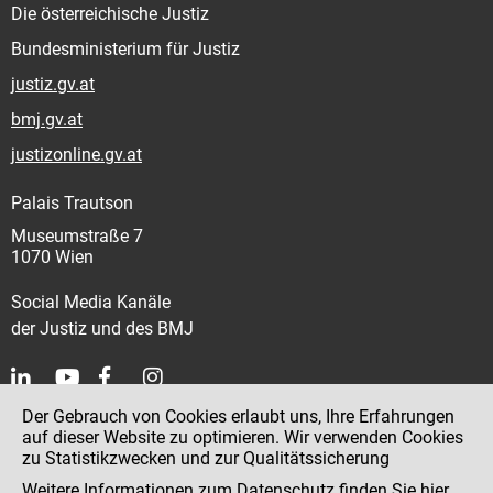
Die österreichische Justiz
Bundesministerium für Justiz
justiz.gv.at
bmj.gv.at
justizonline.gv.at
Palais Trautson
Museumstraße 7
1070 Wien
Social Media Kanäle
der Justiz und des BMJ
Der Gebrauch von Cookies erlaubt uns, Ihre Erfahrungen
Kontakt
auf dieser Website zu optimieren. Wir verwenden Cookies
zu Statistikzwecken und zur Qualitätssicherung
Impressum
Weitere Informationen zum Datenschutz finden Sie
hier
.