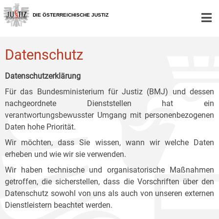
Zur
Zum
Zum
Hauptnavigation
Inhalt
Untermenü
DIE ÖSTERREICHISCHE JUSTIZ
[1]
[2]
[3]
Datenschutz
Datenschutzerklärung
Für das Bundesministerium für Justiz (BMJ) und dessen
nachgeordnete Dienststellen hat ein
verantwortungsbewusster Umgang mit personenbezogenen
Daten hohe Priorität.
Wir möchten, dass Sie wissen, wann wir welche Daten
erheben und wie wir sie verwenden.
Wir haben technische und organisatorische Maßnahmen
getroffen, die sicherstellen, dass die Vorschriften über den
Datenschutz sowohl von uns als auch von unseren externen
Dienstleistern beachtet werden.