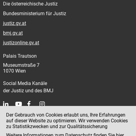
Die österreichische Justiz
Bundesministerium für Justiz
justiz.gv.at
bmj.gv.at
justizonline.gv.at
Palais Trautson
Museumstraße 7
1070 Wien
Social Media Kanäle
der Justiz und des BMJ
Der Gebrauch von Cookies erlaubt uns, Ihre Erfahrungen
Kontakt
auf dieser Website zu optimieren. Wir verwenden Cookies
zu Statistikzwecken und zur Qualitätssicherung
Impressum
Weitere Informationen zum Datenschutz finden Sie
hier
.