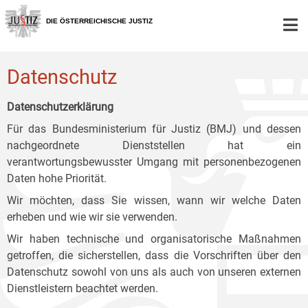
Zur
Zum
Zum
Hauptnavigation
Inhalt
Untermenü
DIE ÖSTERREICHISCHE JUSTIZ
[1]
[2]
[3]
Datenschutz
Datenschutzerklärung
Für das Bundesministerium für Justiz (BMJ) und dessen
nachgeordnete Dienststellen hat ein
verantwortungsbewusster Umgang mit personenbezogenen
Daten hohe Priorität.
Wir möchten, dass Sie wissen, wann wir welche Daten
erheben und wie wir sie verwenden.
Wir haben technische und organisatorische Maßnahmen
getroffen, die sicherstellen, dass die Vorschriften über den
Datenschutz sowohl von uns als auch von unseren externen
Dienstleistern beachtet werden.