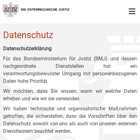
Zur
Zum
Zum
Hauptnavigation
Inhalt
Untermenü
DIE ÖSTERREICHISCHE JUSTIZ
[1]
[2]
[3]
Datenschutz
Datenschutzerklärung
Für das Bundesministerium für Justiz (BMJ) und dessen
nachgeordnete Dienststellen hat ein
verantwortungsbewusster Umgang mit personenbezogenen
Daten hohe Priorität.
Wir möchten, dass Sie wissen, wann wir welche Daten
erheben und wie wir sie verwenden.
Wir haben technische und organisatorische Maßnahmen
getroffen, die sicherstellen, dass die Vorschriften über den
Datenschutz sowohl von uns als auch von unseren externen
Dienstleistern beachtet werden.