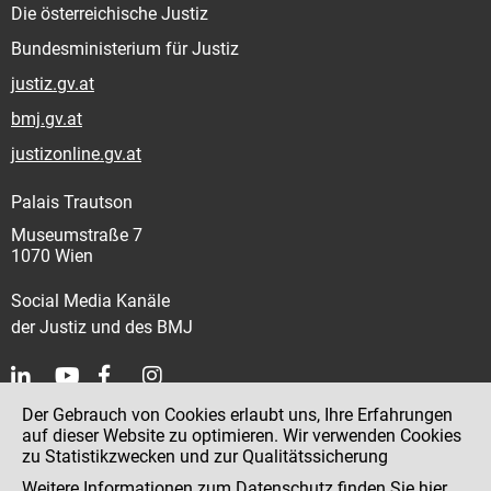
Die österreichische Justiz
Bundesministerium für Justiz
justiz.gv.at
bmj.gv.at
justizonline.gv.at
Palais Trautson
Museumstraße 7
1070 Wien
Social Media Kanäle
der Justiz und des BMJ
Der Gebrauch von Cookies erlaubt uns, Ihre Erfahrungen
Kontakt
auf dieser Website zu optimieren. Wir verwenden Cookies
zu Statistikzwecken und zur Qualitätssicherung
Impressum
Weitere Informationen zum Datenschutz finden Sie
hier
.