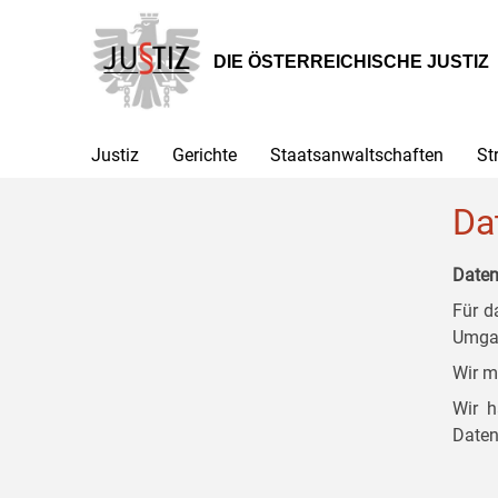
Zur
Zum
Zum
Hauptnavigation
Inhalt
Untermenü
[1]
[2]
[3]
DIE ÖSTERREICHISCHE JUSTIZ
Justiz
Gerichte
Staatsanwaltschaften
St
Da
Daten
Für d
Umgan
Wir m
Wir h
Daten