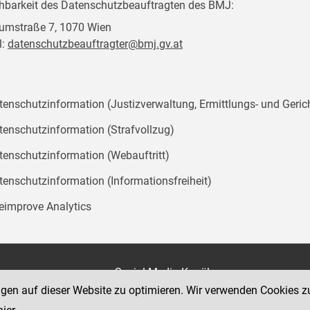
chbarkeit des Datenschutzbeauftragten des BMJ:
mstraße 7, 1070 Wien
l:
datenschutzbeauftragter@bmj.gv.at
tenschutzinformation (Justizverwaltung, Ermittlungs- und Geric
tenschutzinformation (Strafvollzug)
tenschutzinformation (Webauftritt)
tenschutzinformation (Informationsfreiheit)
teimprove Analytics
on
Social Media Kanäle
der Justiz und des BMJ
ngen auf dieser Website zu optimieren. Wir verwenden Cookies z
e 7