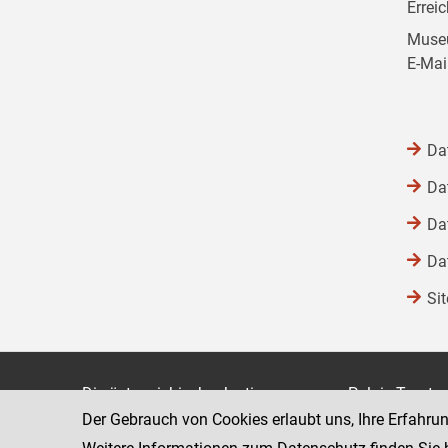
Errei
Museu
E-Mai
Da
Da
Da
Da
Si
Die österreichische Justiz
Palais Trauts
Der Gebrauch von Cookies erlaubt uns, Ihre Erfahru
Museumstraß
Bundesministerium für Justiz
1070 Wien