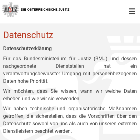
Zur
Zum
Zum
Hauptnavigation
Inhalt
Untermenü
DIE ÖSTERREICHISCHE JUSTIZ
[1]
[2]
[3]
Datenschutz
Datenschutzerklärung
Für das Bundesministerium für Justiz (BMJ) und dessen
nachgeordnete Dienststellen hat ein
verantwortungsbewusster Umgang mit personenbezogenen
Daten hohe Priorität.
Wir möchten, dass Sie wissen, wann wir welche Daten
erheben und wie wir sie verwenden.
Wir haben technische und organisatorische Maßnahmen
getroffen, die sicherstellen, dass die Vorschriften über den
Datenschutz sowohl von uns als auch von unseren externen
Dienstleistern beachtet werden.