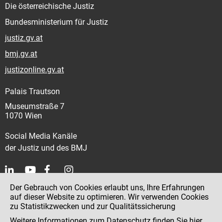
Die österreichische Justiz
Bundesministerium für Justiz
justiz.gv.at
bmj.gv.at
justizonline.gv.at
Palais Trautson
Museumstraße 7
1070 Wien
Social Media Kanäle
der Justiz und des BMJ
Der Gebrauch von Cookies erlaubt uns, Ihre Erfahrungen
Kontakt
auf dieser Website zu optimieren. Wir verwenden Cookies
zu Statistikzwecken und zur Qualitätssicherung
Impressum
Weitere Informationen zum Datenschutz finden Sie
hier
.