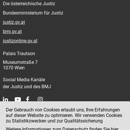
Die österreichische Justiz
Bundesministerium für Justiz
justiz.gv.at
bmj.gv.at
justizonline.gv.at
Palais Trautson
Museumstraße 7
1070 Wien
Social Media Kanäle
der Justiz und des BMJ
Der Gebrauch von Cookies erlaubt uns, Ihre Erfahrungen
Kontakt
auf dieser Website zu optimieren. Wir verwenden Cookies
zu Statistikzwecken und zur Qualitätssicherung
Impressum
Weitere Informationen zum Datenschutz finden Sie
hier
.