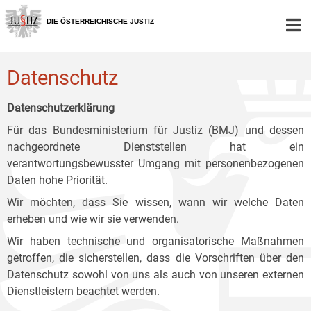
Zur
Zum
Zum
Hauptnavigation
Inhalt
Untermenü
DIE ÖSTERREICHISCHE JUSTIZ
[1]
[2]
[3]
Datenschutz
Datenschutzerklärung
Für das Bundesministerium für Justiz (BMJ) und dessen
nachgeordnete Dienststellen hat ein
verantwortungsbewusster Umgang mit personenbezogenen
Daten hohe Priorität.
Wir möchten, dass Sie wissen, wann wir welche Daten
erheben und wie wir sie verwenden.
Wir haben technische und organisatorische Maßnahmen
getroffen, die sicherstellen, dass die Vorschriften über den
Datenschutz sowohl von uns als auch von unseren externen
Dienstleistern beachtet werden.