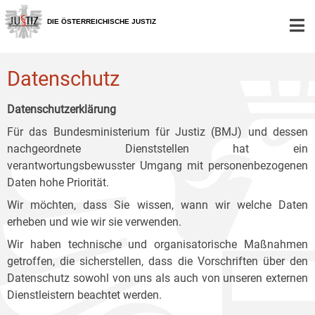
Zur
Zum
Zum
Hauptnavigation
Inhalt
Untermenü
DIE ÖSTERREICHISCHE JUSTIZ
[1]
[2]
[3]
Datenschutz
Datenschutzerklärung
Für das Bundesministerium für Justiz (BMJ) und dessen
nachgeordnete Dienststellen hat ein
verantwortungsbewusster Umgang mit personenbezogenen
Daten hohe Priorität.
Wir möchten, dass Sie wissen, wann wir welche Daten
erheben und wie wir sie verwenden.
Wir haben technische und organisatorische Maßnahmen
getroffen, die sicherstellen, dass die Vorschriften über den
Datenschutz sowohl von uns als auch von unseren externen
Dienstleistern beachtet werden.