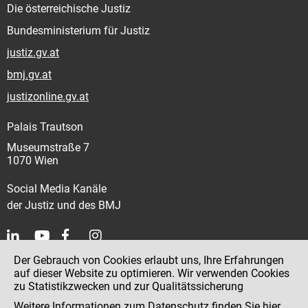
Die österreichische Justiz
Bundesministerium für Justiz
justiz.gv.at
bmj.gv.at
justizonline.gv.at
Palais Trautson
Museumstraße 7
1070 Wien
Social Media Kanäle
der Justiz und des BMJ
Der Gebrauch von Cookies erlaubt uns, Ihre Erfahrungen
Kontakt
auf dieser Website zu optimieren. Wir verwenden Cookies
zu Statistikzwecken und zur Qualitätssicherung
Impressum
Weitere Informationen zum Datenschutz finden Sie
hier
.