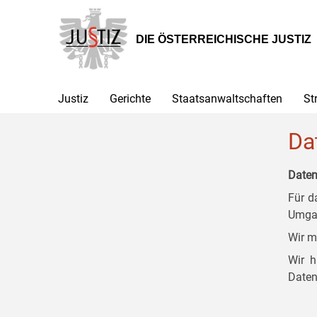
Zur
Zum
Zum
Hauptnavigation
Inhalt
Untermenü
[1]
[2]
[3]
DIE ÖSTERREICHISCHE JUSTIZ
Justiz
Gerichte
Staatsanwaltschaften
St
Da
Daten
Für d
Umgan
Wir m
Wir h
Daten