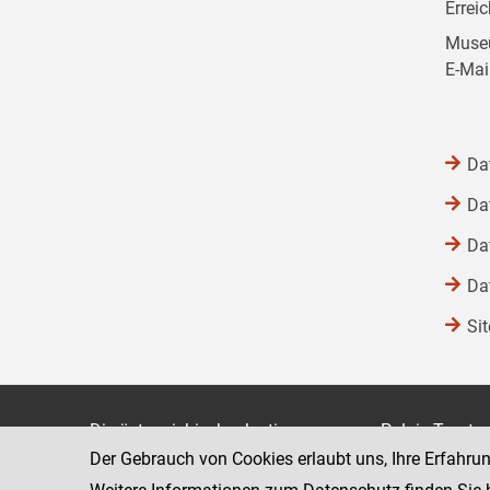
Errei
Museu
E-Mai
Da
Da
Da
Da
Si
Die österreichische Justiz
Palais Trauts
Der Gebrauch von Cookies erlaubt uns, Ihre Erfahru
Museumstraß
Bundesministerium für Justiz
1070 Wien