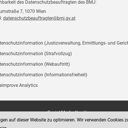
chbarkeit des Datenschutzbeauftragten des BMJ:
mstraße 7, 1070 Wien
l:
datenschutzbeauftragter@bmj.gv.at
tenschutzinformation (Justizverwaltung, Ermittlungs- und Geric
tenschutzinformation (Strafvollzug)
tenschutzinformation (Webauftritt)
tenschutzinformation (Informationsfreiheit)
teimprove Analytics
on
Social Media Kanäle
der Justiz und des BMJ
ngen auf dieser Website zu optimieren. Wir verwenden Cookies z
e 7