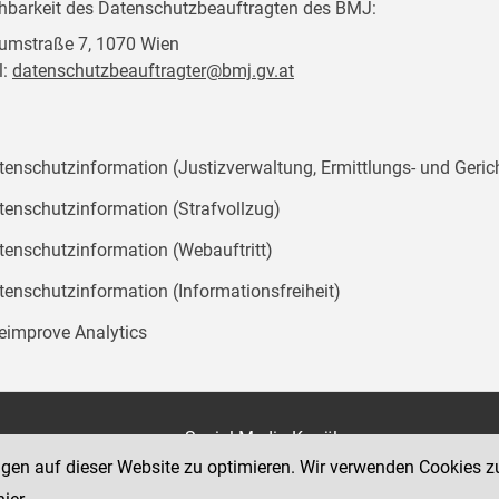
chbarkeit des Datenschutzbeauftragten des BMJ:
mstraße 7, 1070 Wien
l:
datenschutzbeauftragter@bmj.gv.at
tenschutzinformation (Justizverwaltung, Ermittlungs- und Geric
tenschutzinformation (Strafvollzug)
tenschutzinformation (Webauftritt)
tenschutzinformation (Informationsfreiheit)
teimprove Analytics
on
Social Media Kanäle
der Justiz und des BMJ
ngen auf dieser Website zu optimieren. Wir verwenden Cookies z
e 7