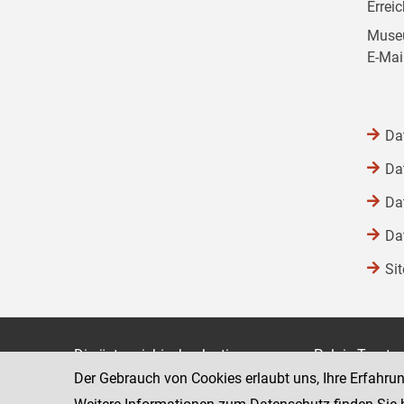
Errei
Museu
E-Mai
Da
Da
Da
Da
Si
Die österreichische Justiz
Palais Trauts
Der Gebrauch von Cookies erlaubt uns, Ihre Erfahru
Museumstraß
Bundesministerium für Justiz
1070 Wien