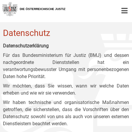
Zur
Zum
Zum
Hauptnavigation
Inhalt
Untermenü
DIE ÖSTERREICHISCHE JUSTIZ
[1]
[2]
[3]
Datenschutz
Datenschutzerklärung
Für das Bundesministerium für Justiz (BMJ) und dessen
nachgeordnete Dienststellen hat ein
verantwortungsbewusster Umgang mit personenbezogenen
Daten hohe Priorität.
Wir möchten, dass Sie wissen, wann wir welche Daten
erheben und wie wir sie verwenden.
Wir haben technische und organisatorische Maßnahmen
getroffen, die sicherstellen, dass die Vorschriften über den
Datenschutz sowohl von uns als auch von unseren externen
Dienstleistern beachtet werden.