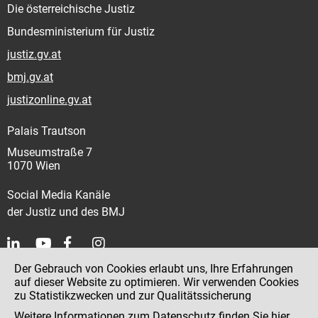
Die österreichische Justiz
Bundesministerium für Justiz
justiz.gv.at
bmj.gv.at
justizonline.gv.at
Palais Trautson
Museumstraße 7
1070 Wien
Social Media Kanäle
der Justiz und des BMJ
Der Gebrauch von Cookies erlaubt uns, Ihre Erfahrungen
Kontakt
auf dieser Website zu optimieren. Wir verwenden Cookies
zu Statistikzwecken und zur Qualitätssicherung
Impressum
Weitere Informationen zum Datenschutz finden Sie
hier
.