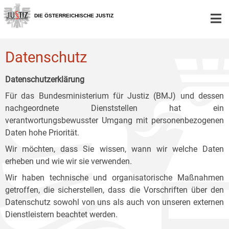
Zur
Zum
Zum
Hauptnavigation
Inhalt
Untermenü
DIE ÖSTERREICHISCHE JUSTIZ
[1]
[2]
[3]
Datenschutz
Datenschutzerklärung
Für das Bundesministerium für Justiz (BMJ) und dessen
nachgeordnete Dienststellen hat ein
verantwortungsbewusster Umgang mit personenbezogenen
Daten hohe Priorität.
Wir möchten, dass Sie wissen, wann wir welche Daten
erheben und wie wir sie verwenden.
Wir haben technische und organisatorische Maßnahmen
getroffen, die sicherstellen, dass die Vorschriften über den
Datenschutz sowohl von uns als auch von unseren externen
Dienstleistern beachtet werden.