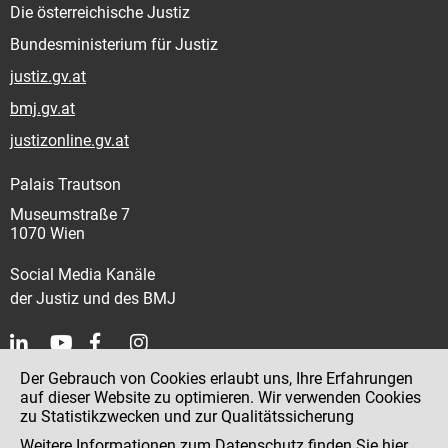
Die österreichische Justiz
Bundesministerium für Justiz
justiz.gv.at
bmj.gv.at
justizonline.gv.at
Palais Trautson
Museumstraße 7
1070 Wien
Social Media Kanäle
der Justiz und des BMJ
Der Gebrauch von Cookies erlaubt uns, Ihre Erfahrungen
Kontakt
auf dieser Website zu optimieren. Wir verwenden Cookies
zu Statistikzwecken und zur Qualitätssicherung
Impressum
Weitere Informationen zum Datenschutz finden Sie
hier
.