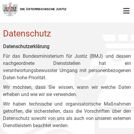
Zur
Zum
Zum
Hauptnavigation
Inhalt
Untermenü
DIE ÖSTERREICHISCHE JUSTIZ
[1]
[2]
[3]
Datenschutz
Datenschutzerklärung
Für das Bundesministerium für Justiz (BMJ) und dessen
nachgeordnete Dienststellen hat ein
verantwortungsbewusster Umgang mit personenbezogenen
Daten hohe Priorität.
Wir möchten, dass Sie wissen, wann wir welche Daten
erheben und wie wir sie verwenden.
Wir haben technische und organisatorische Maßnahmen
getroffen, die sicherstellen, dass die Vorschriften über den
Datenschutz sowohl von uns als auch von unseren externen
Dienstleistern beachtet werden.