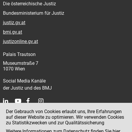
Die österreichische Justiz
Bundesministerium für Justiz
justiz.gv.at
bmj.gv.at
justizonline.gv.at
Palais Trautson
Museumstraße 7
1070 Wien
Social Media Kanäle
der Justiz und des BMJ
Der Gebrauch von Cookies erlaubt uns, Ihre Erfahrungen
Kontakt
auf dieser Website zu optimieren. Wir verwenden Cookies
zu Statistikzwecken und zur Qualitätssicherung
Impressum
Weitere Informationen zum Datenschutz finden Sie
hier
.