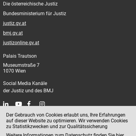
Die österreichische Justiz
Bundesministerium für Justiz
justiz.gv.at
bmj.gv.at
justizonline.gv.at
Palais Trautson
Museumstraße 7
1070 Wien
Social Media Kanäle
der Justiz und des BMJ
Der Gebrauch von Cookies erlaubt uns, Ihre Erfahrungen
Kontakt
auf dieser Website zu optimieren. Wir verwenden Cookies
zu Statistikzwecken und zur Qualitätssicherung
Impressum
Weitere Informationen zum Datenschutz finden Sie
hier
.