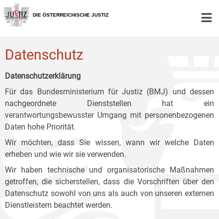
Zur
Zum
Zum
Hauptnavigation
Inhalt
Untermenü
DIE ÖSTERREICHISCHE JUSTIZ
[1]
[2]
[3]
Datenschutz
Datenschutzerklärung
Für das Bundesministerium für Justiz (BMJ) und dessen
nachgeordnete Dienststellen hat ein
verantwortungsbewusster Umgang mit personenbezogenen
Daten hohe Priorität.
Wir möchten, dass Sie wissen, wann wir welche Daten
erheben und wie wir sie verwenden.
Wir haben technische und organisatorische Maßnahmen
getroffen, die sicherstellen, dass die Vorschriften über den
Datenschutz sowohl von uns als auch von unseren externen
Dienstleistern beachtet werden.