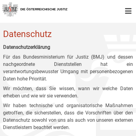
Zur
Zum
Zum
Hauptnavigation
Inhalt
Untermenü
DIE ÖSTERREICHISCHE JUSTIZ
[1]
[2]
[3]
Datenschutz
Datenschutzerklärung
Für das Bundesministerium für Justiz (BMJ) und dessen
nachgeordnete Dienststellen hat ein
verantwortungsbewusster Umgang mit personenbezogenen
Daten hohe Priorität.
Wir möchten, dass Sie wissen, wann wir welche Daten
erheben und wie wir sie verwenden.
Wir haben technische und organisatorische Maßnahmen
getroffen, die sicherstellen, dass die Vorschriften über den
Datenschutz sowohl von uns als auch von unseren externen
Dienstleistern beachtet werden.