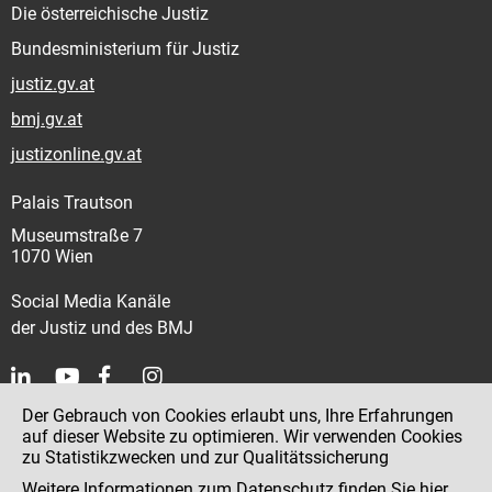
Die österreichische Justiz
Bundesministerium für Justiz
justiz.gv.at
bmj.gv.at
justizonline.gv.at
Palais Trautson
Museumstraße 7
1070 Wien
Social Media Kanäle
der Justiz und des BMJ
Der Gebrauch von Cookies erlaubt uns, Ihre Erfahrungen
Kontakt
auf dieser Website zu optimieren. Wir verwenden Cookies
zu Statistikzwecken und zur Qualitätssicherung
Impressum
Weitere Informationen zum Datenschutz finden Sie
hier
.