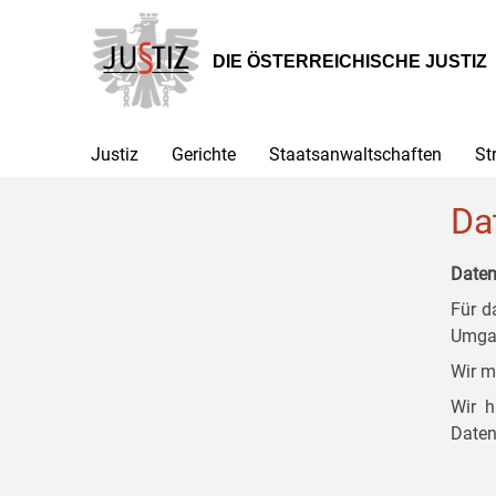
Zur
Zum
Zum
Hauptnavigation
Inhalt
Untermenü
[1]
[2]
[3]
DIE ÖSTERREICHISCHE JUSTIZ
Justiz
Gerichte
Staatsanwaltschaften
St
Da
Daten
Für d
Umgan
Wir m
Wir h
Daten