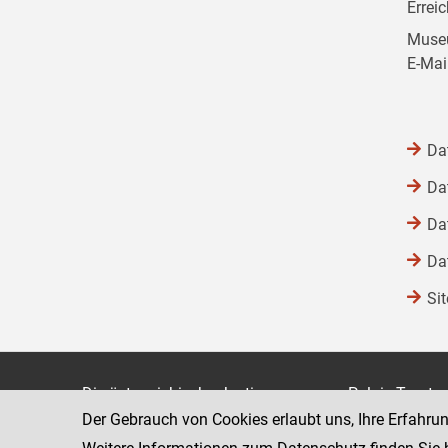
Errei
Museu
E-Mai
Da
Da
Da
Da
Si
Die österreichische Justiz
Palais Trauts
Der Gebrauch von Cookies erlaubt uns, Ihre Erfahru
Museumstraß
Bundesministerium für Justiz
1070 Wien