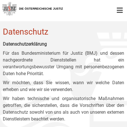
Zur
Zum
Zum
Hauptnavigation
Inhalt
Untermenü
DIE ÖSTERREICHISCHE JUSTIZ
[1]
[2]
[3]
Datenschutz
Datenschutzerklärung
Für das Bundesministerium für Justiz (BMJ) und dessen
nachgeordnete Dienststellen hat ein
verantwortungsbewusster Umgang mit personenbezogenen
Daten hohe Priorität.
Wir möchten, dass Sie wissen, wann wir welche Daten
erheben und wie wir sie verwenden.
Wir haben technische und organisatorische Maßnahmen
getroffen, die sicherstellen, dass die Vorschriften über den
Datenschutz sowohl von uns als auch von unseren externen
Dienstleistern beachtet werden.