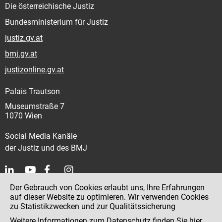
Die österreichische Justiz
Bundesministerium für Justiz
justiz.gv.at
bmj.gv.at
justizonline.gv.at
Palais Trautson
Museumstraße 7
1070 Wien
Social Media Kanäle
der Justiz und des BMJ
Der Gebrauch von Cookies erlaubt uns, Ihre Erfahrungen
Kontakt
auf dieser Website zu optimieren. Wir verwenden Cookies
zu Statistikzwecken und zur Qualitätssicherung
Impressum
Weitere Informationen zum Datenschutz finden Sie
hier
.