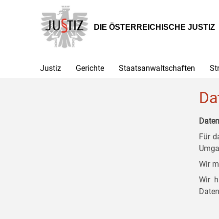
Zur
Zum
Zum
Hauptnavigation
Inhalt
Untermenü
[1]
[2]
[3]
DIE ÖSTERREICHISCHE JUSTIZ
Justiz
Gerichte
Staatsanwaltschaften
St
Da
Daten
Für d
Umgan
Wir m
Wir h
Daten