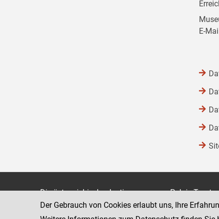
Errei
Museu
E-Mai
Da
Da
Da
Da
Si
Die österreichische Justiz
Palais Trauts
Der Gebrauch von Cookies erlaubt uns, Ihre Erfahru
Museumstraß
Bundesministerium für Justiz
1070 Wien