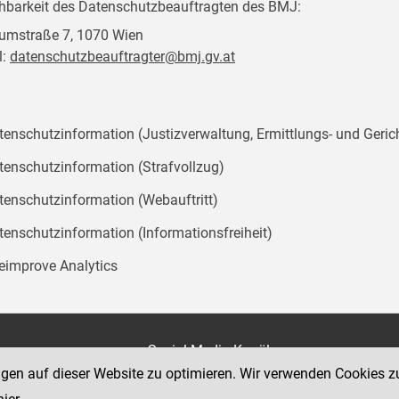
chbarkeit des Datenschutzbeauftragten des BMJ:
mstraße 7, 1070 Wien
l:
datenschutzbeauftragter@bmj.gv.at
tenschutzinformation (Justizverwaltung, Ermittlungs- und Geric
tenschutzinformation (Strafvollzug)
tenschutzinformation (Webauftritt)
tenschutzinformation (Informationsfreiheit)
teimprove Analytics
on
Social Media Kanäle
der Justiz und des BMJ
ngen auf dieser Website zu optimieren. Wir verwenden Cookies z
e 7