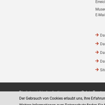
Errei
Museu
E-Mai
Da
Da
Da
Da
Si
Die österreichische Justiz
Palais Trauts
Der Gebrauch von Cookies erlaubt uns, Ihre Erfahru
Museumstraß
Bundesministerium für Justiz
1070 Wien