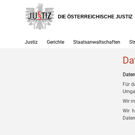
Zur
Zum
Zum
Hauptnavigation
Inhalt
Untermenü
[1]
[2]
[3]
DIE ÖSTERREICHISCHE JUSTIZ
Justiz
Gerichte
Staatsanwaltschaften
St
Da
Daten
Für d
Umgan
Wir m
Wir h
Daten