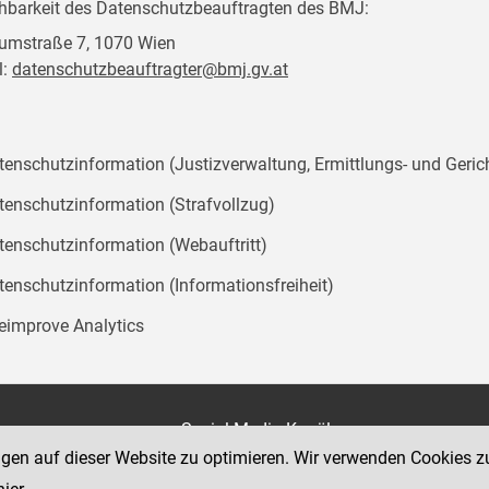
chbarkeit des Datenschutzbeauftragten des BMJ:
mstraße 7, 1070 Wien
l:
datenschutzbeauftragter@bmj.gv.at
tenschutzinformation (Justizverwaltung, Ermittlungs- und Geric
tenschutzinformation (Strafvollzug)
tenschutzinformation (Webauftritt)
tenschutzinformation (Informationsfreiheit)
teimprove Analytics
on
Social Media Kanäle
der Justiz und des BMJ
ngen auf dieser Website zu optimieren. Wir verwenden Cookies z
e 7