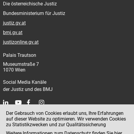
Die österreichische Justiz
Bundesministerium für Justiz
justiz.gv.at
bmj.gv.at
justizonline.gv.at
Palais Trautson
Museumstraße 7
1070 Wien
Social Media Kanäle
der Justiz und des BMJ
Der Gebrauch von Cookies erlaubt uns, Ihre Erfahrungen
Kontakt
auf dieser Website zu optimieren. Wir verwenden Cookies
zu Statistikzwecken und zur Qualitätssicherung
Impressum
Weitere Informationen zum Datenschutz finden Sie
hier
.