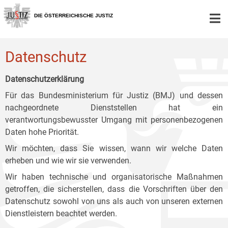
Zur
Zum
Zum
Hauptnavigation
Inhalt
Untermenü
DIE ÖSTERREICHISCHE JUSTIZ
[1]
[2]
[3]
Datenschutz
Datenschutzerklärung
Für das Bundesministerium für Justiz (BMJ) und dessen
nachgeordnete Dienststellen hat ein
verantwortungsbewusster Umgang mit personenbezogenen
Daten hohe Priorität.
Wir möchten, dass Sie wissen, wann wir welche Daten
erheben und wie wir sie verwenden.
Wir haben technische und organisatorische Maßnahmen
getroffen, die sicherstellen, dass die Vorschriften über den
Datenschutz sowohl von uns als auch von unseren externen
Dienstleistern beachtet werden.