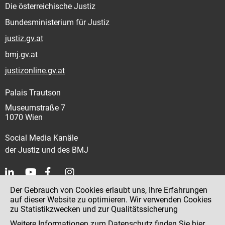
Die österreichische Justiz
Bundesministerium für Justiz
justiz.gv.at
bmj.gv.at
justizonline.gv.at
Palais Trautson
Museumstraße 7
1070 Wien
Social Media Kanäle
der Justiz und des BMJ
Der Gebrauch von Cookies erlaubt uns, Ihre Erfahrungen
Kontakt
auf dieser Website zu optimieren. Wir verwenden Cookies
zu Statistikzwecken und zur Qualitätssicherung
Impressum
Weitere Informationen zum Datenschutz finden Sie
hier
.