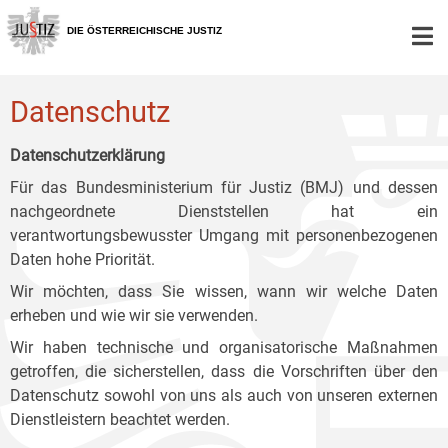
Zur
Zum
Zum
Hauptnavigation
Inhalt
Untermenü
DIE ÖSTERREICHISCHE JUSTIZ
[1]
[2]
[3]
Datenschutz
Datenschutzerklärung
Für das Bundesministerium für Justiz (BMJ) und dessen
nachgeordnete Dienststellen hat ein
verantwortungsbewusster Umgang mit personenbezogenen
Daten hohe Priorität.
Wir möchten, dass Sie wissen, wann wir welche Daten
erheben und wie wir sie verwenden.
Wir haben technische und organisatorische Maßnahmen
getroffen, die sicherstellen, dass die Vorschriften über den
Datenschutz sowohl von uns als auch von unseren externen
Dienstleistern beachtet werden.