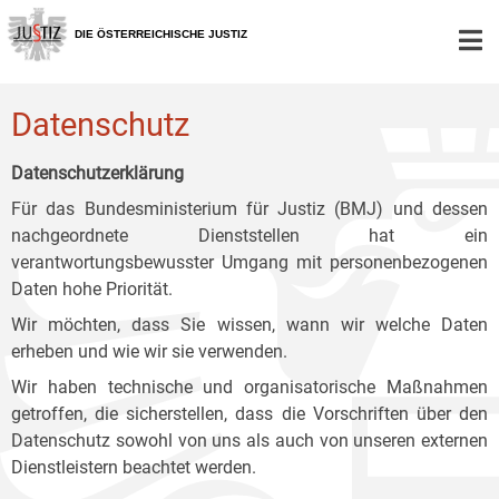
Zur
Zum
Zum
Hauptnavigation
Inhalt
Untermenü
DIE ÖSTERREICHISCHE JUSTIZ
[1]
[2]
[3]
Datenschutz
Datenschutzerklärung
Für das Bundesministerium für Justiz (BMJ) und dessen
nachgeordnete Dienststellen hat ein
verantwortungsbewusster Umgang mit personenbezogenen
Daten hohe Priorität.
Wir möchten, dass Sie wissen, wann wir welche Daten
erheben und wie wir sie verwenden.
Wir haben technische und organisatorische Maßnahmen
getroffen, die sicherstellen, dass die Vorschriften über den
Datenschutz sowohl von uns als auch von unseren externen
Dienstleistern beachtet werden.