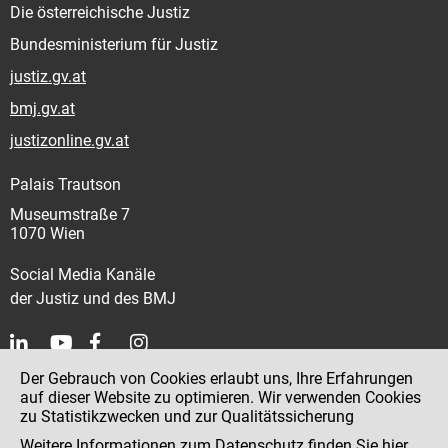
Die österreichische Justiz
Bundesministerium für Justiz
justiz.gv.at
bmj.gv.at
justizonline.gv.at
Palais Trautson
Museumstraße 7
1070 Wien
Social Media Kanäle
der Justiz und des BMJ
Der Gebrauch von Cookies erlaubt uns, Ihre Erfahrungen
Kontakt
auf dieser Website zu optimieren. Wir verwenden Cookies
zu Statistikzwecken und zur Qualitätssicherung
Impressum
Weitere Informationen zum Datenschutz finden Sie
hier
.