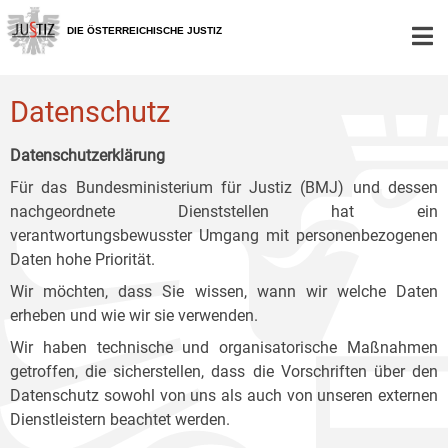
Zur
Zum
Zum
Hauptnavigation
Inhalt
Untermenü
DIE ÖSTERREICHISCHE JUSTIZ
[1]
[2]
[3]
Datenschutz
Datenschutzerklärung
Für das Bundesministerium für Justiz (BMJ) und dessen
nachgeordnete Dienststellen hat ein
verantwortungsbewusster Umgang mit personenbezogenen
Daten hohe Priorität.
Wir möchten, dass Sie wissen, wann wir welche Daten
erheben und wie wir sie verwenden.
Wir haben technische und organisatorische Maßnahmen
getroffen, die sicherstellen, dass die Vorschriften über den
Datenschutz sowohl von uns als auch von unseren externen
Dienstleistern beachtet werden.