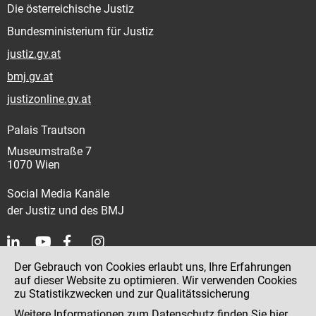
Die österreichische Justiz
Bundesministerium für Justiz
justiz.gv.at
bmj.gv.at
justizonline.gv.at
Palais Trautson
Museumstraße 7
1070 Wien
Social Media Kanäle
der Justiz und des BMJ
Der Gebrauch von Cookies erlaubt uns, Ihre Erfahrungen
Kontakt
auf dieser Website zu optimieren. Wir verwenden Cookies
zu Statistikzwecken und zur Qualitätssicherung
Impressum
Weitere Informationen zum Datenschutz finden Sie
hier
.