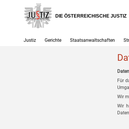
Zur
Zum
Zum
Hauptnavigation
Inhalt
Untermenü
[1]
[2]
[3]
DIE ÖSTERREICHISCHE JUSTIZ
Justiz
Gerichte
Staatsanwaltschaften
St
Da
Daten
Für d
Umgan
Wir m
Wir h
Daten