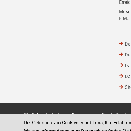
Errei
Museu
E-Mai
Da
Da
Da
Da
Si
Die österreichische Justiz
Palais Trauts
Der Gebrauch von Cookies erlaubt uns, Ihre Erfahru
Museumstraß
Bundesministerium für Justiz
1070 Wien