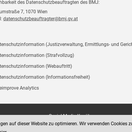
chbarkeit des Datenschutzbeauftragten des BMJ:
mstraße 7, 1070 Wien
l:
datenschutzbeauftragter@bmj.gv.at
tenschutzinformation (Justizverwaltung, Ermittlungs- und Geric
tenschutzinformation (Strafvollzug)
tenschutzinformation (Webauftritt)
tenschutzinformation (Informationsfreiheit)
teimprove Analytics
on
Social Media Kanäle
der Justiz und des BMJ
ngen auf dieser Website zu optimieren. Wir verwenden Cookies z
e 7