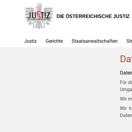
Zur
Zum
Zum
Hauptnavigation
Inhalt
Untermenü
[1]
[2]
[3]
DIE ÖSTERREICHISCHE JUSTIZ
Justiz
Gerichte
Staatsanwaltschaften
St
Da
Daten
Für d
Umgan
Wir m
Wir h
Daten