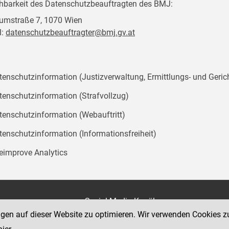
chbarkeit des Datenschutzbeauftragten des BMJ:
mstraße 7, 1070 Wien
l:
datenschutzbeauftragter@bmj.gv.at
tenschutzinformation (Justizverwaltung, Ermittlungs- und Geric
tenschutzinformation (Strafvollzug)
tenschutzinformation (Webauftritt)
tenschutzinformation (Informationsfreiheit)
teimprove Analytics
on
Social Media Kanäle
der Justiz und des BMJ
ngen auf dieser Website zu optimieren. Wir verwenden Cookies z
e 7