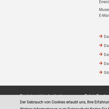
Errei
Museu
E-Mai
Da
Da
Da
Da
Si
Die österreichische Justiz
Palais Trauts
Der Gebrauch von Cookies erlaubt uns, Ihre Erfahru
Museumstraß
Bundesministerium für Justiz
1070 Wien