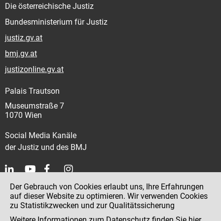
Die österreichische Justiz
Bundesministerium für Justiz
justiz.gv.at
bmj.gv.at
justizonline.gv.at
Palais Trautson
Museumstraße 7
1070 Wien
Social Media Kanäle
der Justiz und des BMJ
Der Gebrauch von Cookies erlaubt uns, Ihre Erfahrungen
Kontakt
auf dieser Website zu optimieren. Wir verwenden Cookies
zu Statistikzwecken und zur Qualitätssicherung
Impressum
Weitere Informationen zum Datenschutz finden Sie
hier
.