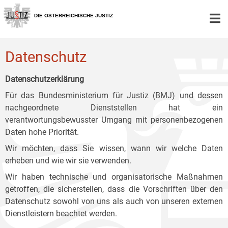
Zur
Zum
Zum
Hauptnavigation
Inhalt
Untermenü
DIE ÖSTERREICHISCHE JUSTIZ
[1]
[2]
[3]
Datenschutz
Datenschutzerklärung
Für das Bundesministerium für Justiz (BMJ) und dessen
nachgeordnete Dienststellen hat ein
verantwortungsbewusster Umgang mit personenbezogenen
Daten hohe Priorität.
Wir möchten, dass Sie wissen, wann wir welche Daten
erheben und wie wir sie verwenden.
Wir haben technische und organisatorische Maßnahmen
getroffen, die sicherstellen, dass die Vorschriften über den
Datenschutz sowohl von uns als auch von unseren externen
Dienstleistern beachtet werden.