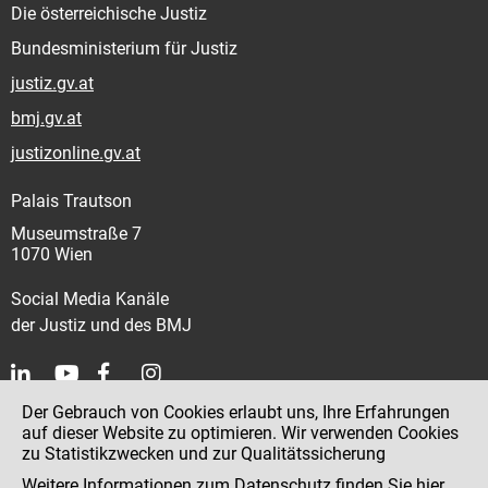
Die österreichische Justiz
Bundesministerium für Justiz
justiz.gv.at
bmj.gv.at
justizonline.gv.at
Palais Trautson
Museumstraße 7
1070 Wien
Social Media Kanäle
der Justiz und des BMJ
Der Gebrauch von Cookies erlaubt uns, Ihre Erfahrungen
Kontakt
auf dieser Website zu optimieren. Wir verwenden Cookies
zu Statistikzwecken und zur Qualitätssicherung
Impressum
Weitere Informationen zum Datenschutz finden Sie
hier
.