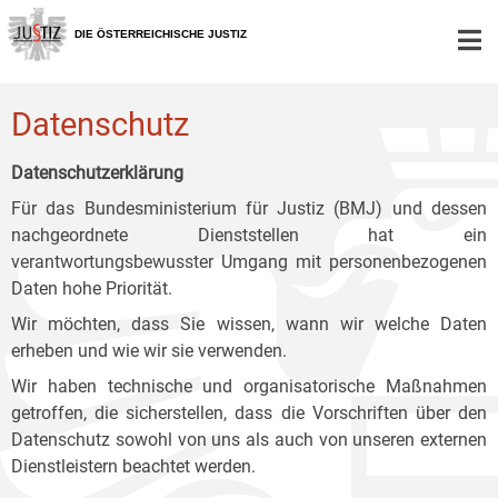
Zur
Zum
Zum
Hauptnavigation
Inhalt
Untermenü
DIE ÖSTERREICHISCHE JUSTIZ
[1]
[2]
[3]
Datenschutz
Datenschutzerklärung
Für das Bundesministerium für Justiz (BMJ) und dessen
nachgeordnete Dienststellen hat ein
verantwortungsbewusster Umgang mit personenbezogenen
Daten hohe Priorität.
Wir möchten, dass Sie wissen, wann wir welche Daten
erheben und wie wir sie verwenden.
Wir haben technische und organisatorische Maßnahmen
getroffen, die sicherstellen, dass die Vorschriften über den
Datenschutz sowohl von uns als auch von unseren externen
Dienstleistern beachtet werden.