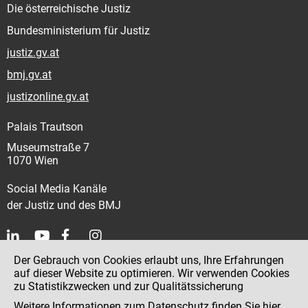
Die österreichische Justiz
Bundesministerium für Justiz
justiz.gv.at
bmj.gv.at
justizonline.gv.at
Palais Trautson
Museumstraße 7
1070 Wien
Social Media Kanäle
der Justiz und des BMJ
Der Gebrauch von Cookies erlaubt uns, Ihre Erfahrungen
Kontakt
auf dieser Website zu optimieren. Wir verwenden Cookies
zu Statistikzwecken und zur Qualitätssicherung
Impressum
Weitere Informationen zum Datenschutz finden Sie
hier
.