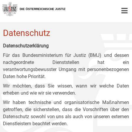
Zur
Zum
Zum
Hauptnavigation
Inhalt
Untermenü
DIE ÖSTERREICHISCHE JUSTIZ
[1]
[2]
[3]
Datenschutz
Datenschutzerklärung
Für das Bundesministerium für Justiz (BMJ) und dessen
nachgeordnete Dienststellen hat ein
verantwortungsbewusster Umgang mit personenbezogenen
Daten hohe Priorität.
Wir möchten, dass Sie wissen, wann wir welche Daten
erheben und wie wir sie verwenden.
Wir haben technische und organisatorische Maßnahmen
getroffen, die sicherstellen, dass die Vorschriften über den
Datenschutz sowohl von uns als auch von unseren externen
Dienstleistern beachtet werden.