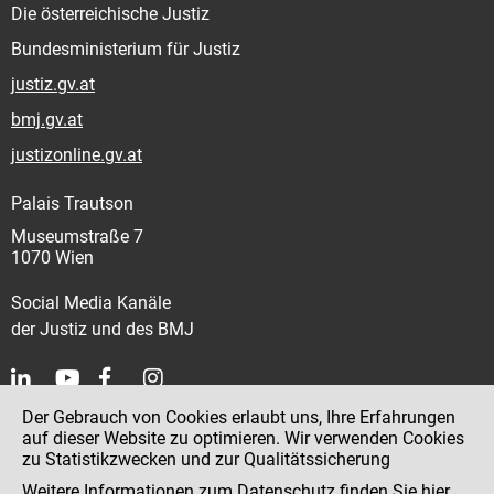
Die österreichische Justiz
Bundesministerium für Justiz
justiz.gv.at
bmj.gv.at
justizonline.gv.at
Palais Trautson
Museumstraße 7
1070 Wien
Social Media Kanäle
der Justiz und des BMJ
Der Gebrauch von Cookies erlaubt uns, Ihre Erfahrungen
Kontakt
auf dieser Website zu optimieren. Wir verwenden Cookies
zu Statistikzwecken und zur Qualitätssicherung
Impressum
Weitere Informationen zum Datenschutz finden Sie
hier
.