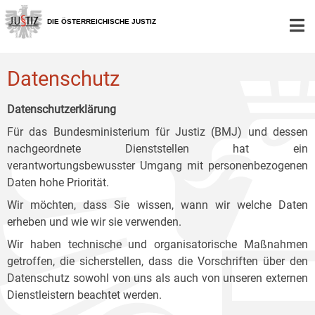
Zur
Zum
Zum
Hauptnavigation
Inhalt
Untermenü
DIE ÖSTERREICHISCHE JUSTIZ
[1]
[2]
[3]
Datenschutz
Datenschutzerklärung
Für das Bundesministerium für Justiz (BMJ) und dessen
nachgeordnete Dienststellen hat ein
verantwortungsbewusster Umgang mit personenbezogenen
Daten hohe Priorität.
Wir möchten, dass Sie wissen, wann wir welche Daten
erheben und wie wir sie verwenden.
Wir haben technische und organisatorische Maßnahmen
getroffen, die sicherstellen, dass die Vorschriften über den
Datenschutz sowohl von uns als auch von unseren externen
Dienstleistern beachtet werden.