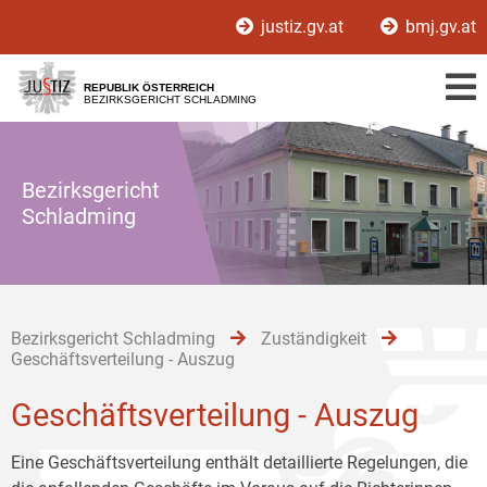
Zur
Zum
Zum
justiz.gv.at
bmj.gv.at
Hauptnavigation
Inhalt
Untermenü
[1]
[2]
[3]
REPUBLIK ÖSTERREICH
BEZIRKSGERICHT SCHLADMING
Bezirksgericht
Schladming
Bezirksgericht Schladming
Zuständigkeit
Geschäftsverteilung - Auszug
Geschäftsverteilung - Auszug
Eine Geschäftsverteilung enthält detaillierte Regelungen, die