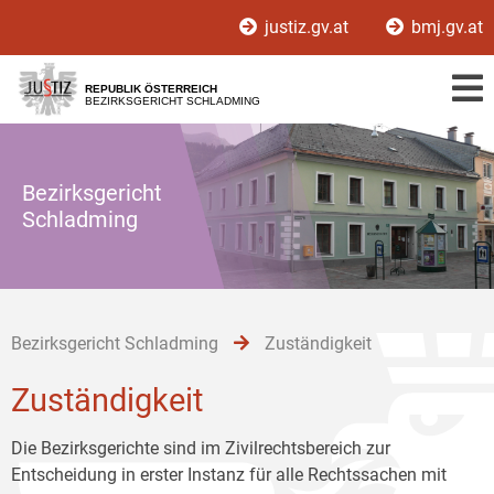
Zur
Zum
Zum
justiz.gv.at
bmj.gv.at
Hauptnavigation
Inhalt
Untermenü
[1]
[2]
[3]
REPUBLIK ÖSTERREICH
BEZIRKSGERICHT SCHLADMING
Bezirksgericht
Schladming
Bezirksgericht Schladming
Zuständigkeit
Zuständigkeit
Die Bezirksgerichte sind im Zivilrechtsbereich zur
Entscheidung in erster Instanz für alle Rechtssachen mit