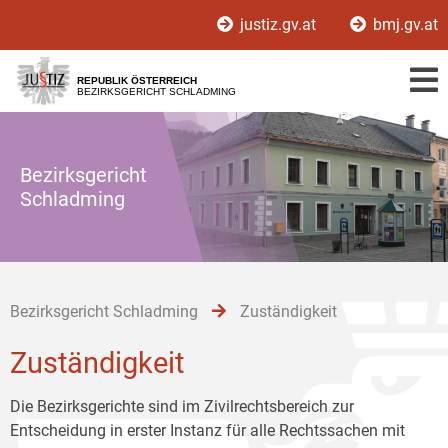
Zur
Zum
Zum
justiz.gv.at
bmj.gv.at
Hauptnavigation
Inhalt
Untermenü
[1]
[2]
[3]
REPUBLIK ÖSTERREICH
BEZIRKSGERICHT SCHLADMING
Bezirksgericht
Schladming
Bezirksgericht Schladming
Zuständigkeit
Zuständigkeit
Die Bezirksgerichte sind im Zivilrechtsbereich zur
Entscheidung in erster Instanz für alle Rechtssachen mit