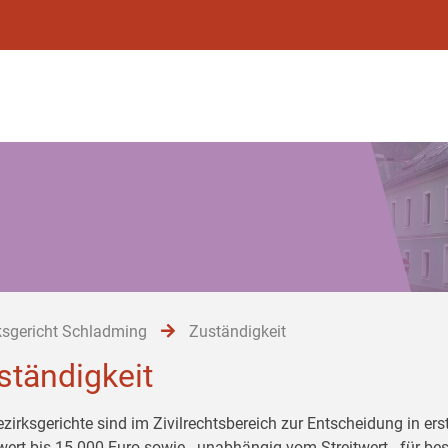
ksgericht Schladming
Zuständigkeit
ständigkeit
ezirksgerichte sind im Zivilrechtsbereich zur Entscheidung in er
twert bis 15.000 Euro sowie - unabhängig vom Streitwert - für 