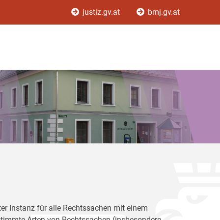
justiz.gv.at
bmj.gv.at
ster Instanz für alle Rechtssachen mit einem
bestimmte Arten von Rechtssachen (insbesondere