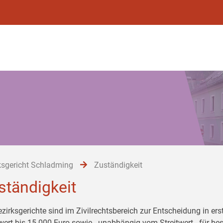
ksgericht Schladming
Zuständigkeit
ständigkeit
ezirksgerichte sind im Zivilrechtsbereich zur Entscheidung in er
twert bis 15.000 Euro sowie - unabhängig vom Streitwert - für 