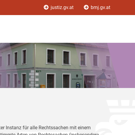
justiz.gv.at
bmj.gv.at
ster Instanz für alle Rechtssachen mit einem
bestimmte Arten von Rechtssachen (insbesondere