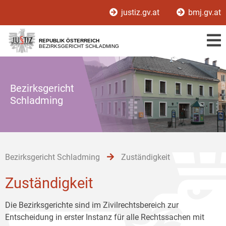
Zur
Zum
Zum
justiz.gv.at
bmj.gv.at
Hauptnavigation
Inhalt
Untermenü
[1]
[2]
[3]
REPUBLIK ÖSTERREICH
BEZIRKSGERICHT SCHLADMING
Bezirksgericht
Schladming
Bezirksgericht Schladming
Zuständigkeit
Zuständigkeit
Die Bezirksgerichte sind im Zivilrechtsbereich zur
Entscheidung in erster Instanz für alle Rechtssachen mit