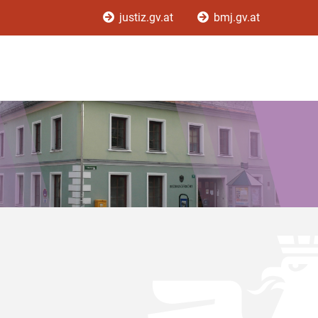
justiz.gv.at
bmj.gv.at