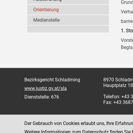
Grund
Orientierung
Verha
Medienstelle
barri
1. Sto
Vorste
Begla
Bezirksgericht Schladming
8970 Schladm
Hauptplatz 18
www.justiz.gv.at/sla
Telefon: +43
Dienststelle: 676
Fax: +43 368
Der Gebrauch von Cookies erlaubt uns, Ihre Erfahru
Weitere Informationen zum Datenschutz finden Sie