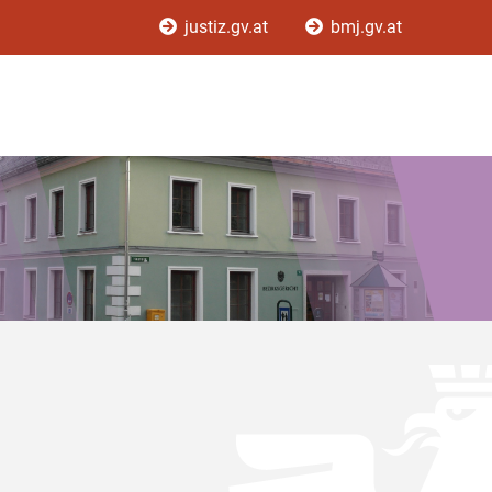
justiz.gv.at
bmj.gv.at