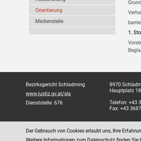
Grund
Orientierung
Verha
Medienstelle
barri
1. Sto
Vorste
Begla
Bezirksgericht Schladming
8970 Schladm
Hauptplatz 18
www.justiz.gv.at/sla
Telefon: +43
Dienststelle: 676
Fax: +43 368
Der Gebrauch von Cookies erlaubt uns, Ihre Erfahru
Weitere Informationen zum Datenschutz finden Sie