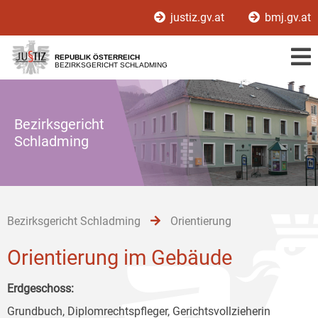
Zur
Zum
Zum
justiz.gv.at
bmj.gv.at
Hauptnavigation
Inhalt
Untermenü
[1]
[2]
[3]
REPUBLIK ÖSTERREICH
BEZIRKSGERICHT SCHLADMING
Bezirksgericht
Schladming
Bezirksgericht Schladming
Orientierung
Orientierung im Gebäude
Erdgeschoss:
Grundbuch, Diplomrechtspfleger, Gerichtsvollzieherin