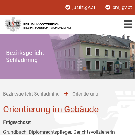
Zur
Zum
Zum
justiz.gv.at
bmj.gv.at
Hauptnavigation
Inhalt
Untermenü
[1]
[2]
[3]
REPUBLIK ÖSTERREICH
BEZIRKSGERICHT SCHLADMING
Bezirksgericht
Schladming
Bezirksgericht Schladming
Orientierung
Orientierung im Gebäude
Erdgeschoss:
Grundbuch, Diplomrechtspfleger, Gerichtsvollzieherin