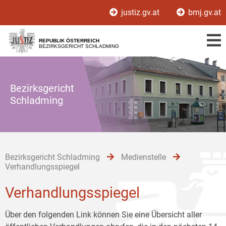
Zur
Zum
Zum
justiz.gv.at
bmj.gv.at
Hauptnavigation
Inhalt
Untermenü
[1]
[2]
[3]
REPUBLIK ÖSTERREICH
BEZIRKSGERICHT SCHLADMING
Bezirksgericht
Schladming
Bezirksgericht Schladming
Medienstelle
Verhandlungsspiegel
Verhandlungsspiegel
Über den folgenden Link können Sie eine Übersicht aller