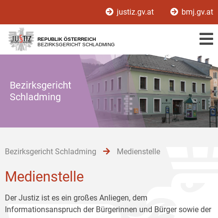
Zur
Zum
Zum
justiz.gv.at
bmj.gv.at
Hauptnavigation
Inhalt
Untermenü
[1]
[2]
[3]
REPUBLIK ÖSTERREICH
BEZIRKSGERICHT SCHLADMING
Bezirksgericht
Schladming
Bezirksgericht Schladming
Medienstelle
Medienstelle
Der Justiz ist es ein großes Anliegen, dem
Informationsanspruch der Bürgerinnen und Bürger sowie der