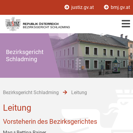
Zur
Zum
Zum
justiz.gv.at
bmj.gv.at
Hauptnavigation
Inhalt
Untermenü
[1]
[2]
[3]
REPUBLIK ÖSTERREICH
BEZIRKSGERICHT SCHLADMING
Bezirksgericht
Schladming
Bezirksgericht Schladming
Leitung
Leitung
Vorsteherin des Bezirksgerichtes
Mag.ᵃ Bettina Rainer