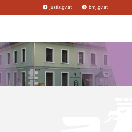
justiz.gv.at
bmj.gv.at