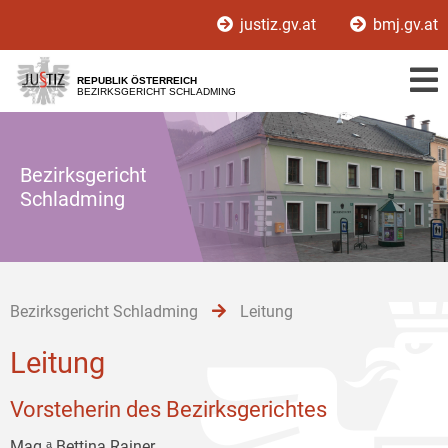
Zur
Zum
Zum
justiz.gv.at
bmj.gv.at
Hauptnavigation
Inhalt
Untermenü
[1]
[2]
[3]
REPUBLIK ÖSTERREICH
BEZIRKSGERICHT SCHLADMING
Bezirksgericht
Schladming
Bezirksgericht Schladming
Leitung
Leitung
Vorsteherin des Bezirksgerichtes
Mag.ᵃ Bettina Rainer