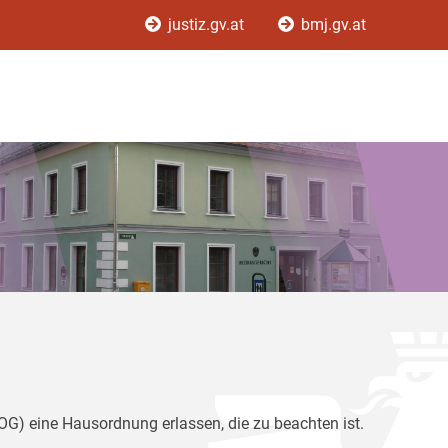
justiz.gv.at
bmj.gv.at
G) eine Hausordnung erlassen, die zu beachten ist.