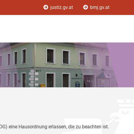
justiz.gv.at
bmj.gv.at
G) eine Hausordnung erlassen, die zu beachten ist.