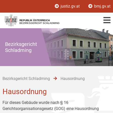
Zur
Zum
Zum
justiz.gv.at
bmj.gv.at
Hauptnavigation
Inhalt
Untermenü
[1]
[2]
[3]
REPUBLIK ÖSTERREICH
BEZIRKSGERICHT SCHLADMING
Bezirksgericht
Schladming
Bezirksgericht Schladming
Hausordnung
Hausordnung
Für dieses Gebäude wurde nach § 16
Gerichtsorganisationsgesetz (GOG) eine Hausordnung