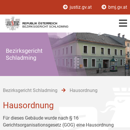
Zur
Zum
Zum
justiz.gv.at
bmj.gv.at
Hauptnavigation
Inhalt
Untermenü
[1]
[2]
[3]
REPUBLIK ÖSTERREICH
BEZIRKSGERICHT SCHLADMING
Bezirksgericht
Schladming
Bezirksgericht Schladming
Hausordnung
Hausordnung
Für dieses Gebäude wurde nach § 16
Gerichtsorganisationsgesetz (GOG) eine Hausordnung