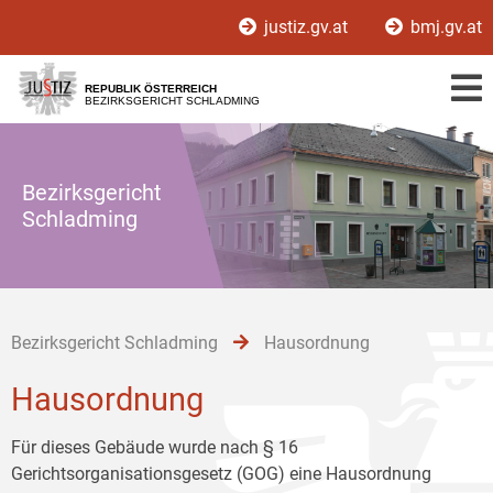
Zur
Zum
Zum
justiz.gv.at
bmj.gv.at
Hauptnavigation
Inhalt
Untermenü
[1]
[2]
[3]
REPUBLIK ÖSTERREICH
BEZIRKSGERICHT SCHLADMING
Bezirksgericht
Schladming
Bezirksgericht Schladming
Hausordnung
Hausordnung
Für dieses Gebäude wurde nach § 16
Gerichtsorganisationsgesetz (GOG) eine Hausordnung